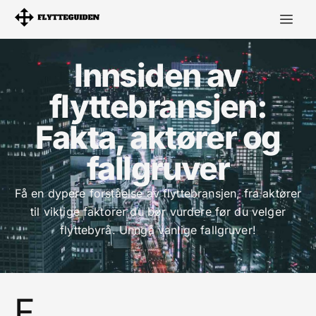
Innsiden av
flyttebransjen:
Fakta, aktører og
fallgruver
Få en dypere forståelse av flyttebransjen, fra aktører
til viktige faktorer du bør vurdere før du velger
flyttebyrå. Unngå vanlige fallgruver!
F