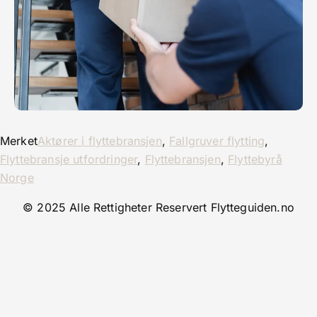
Merket
Aktører i flyttebransjen
,
Fallgruver flytting
,
Flyttebransje utfordringer
,
Flyttebransjen
,
Flyttebyrå
Norge
© 2025 Alle Rettigheter Reservert Flytteguiden.no