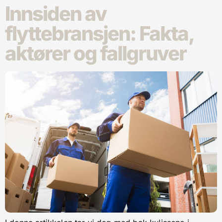
Innsiden av
flyttebransjen: Fakta,
aktører og fallgruver