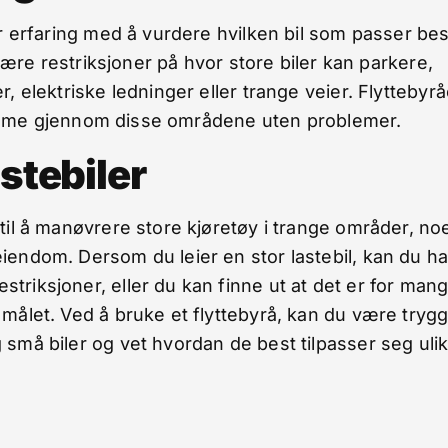
ar erfaring med å vurdere hvilken bil som passer bes
 være restriksjoner på hvor store biler kan parkere,
, elektriske ledninger eller trange veier. Flyttebyrå
å komme gjennom disse områdene uten problemer.
stebiler
til å manøvrere store kjøretøy i trange områder, no
iendom. Dersom du leier en stor lastebil, kan du h
triksjoner, eller du kan finne ut at det er for man
 målet. Ved å bruke et flyttebyrå, kan du være tryg
 små biler og vet hvordan de best tilpasser seg uli