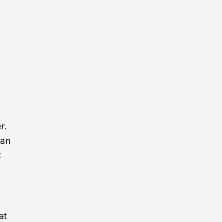
r.
kan
t
at