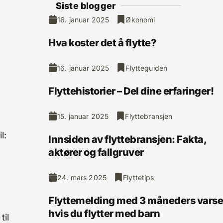
Siste blogger
16. januar 2025
Økonomi
Hva koster det å flytte?
16. januar 2025
Flytteguiden
Flyttehistorier – Del dine erfaringer!
15. januar 2025
Flyttebransjen
l:
Innsiden av flyttebransjen: Fakta,
aktører og fallgruver
24. mars 2025
Flyttetips
Flyttemelding med 3 måneders varse
hvis du flytter med barn
til