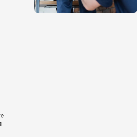
re
l
n