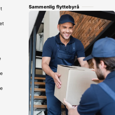
Sammenlig flyttebyrå
t
et
e
a
ge
g
ke