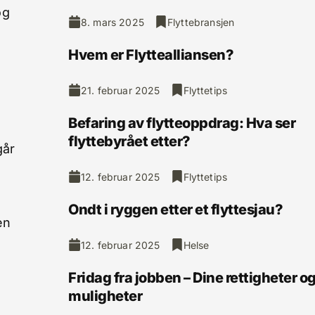
og
8. mars 2025
Flyttebransjen
Hvem er Flyttealliansen?
21. februar 2025
Flyttetips
Befaring av flytteoppdrag: Hva ser
flyttebyrået etter?
går
12. februar 2025
Flyttetips
Ondt i ryggen etter et flyttesjau?
en
12. februar 2025
Helse
Fridag fra jobben – Dine rettigheter o
muligheter