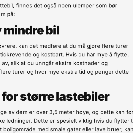
yttebil, finnes det også noen ulemper som bør
om på:
v mindre bil
øvrere, kan det medføre at du må gjøre flere turer
idkrevende og kostbart. Hvis du har mye å flytte,
n av, slik at du unngår ekstra kostnader og
 flere turer og hvor mye ekstra tid og penger dette
or større lastebiler
nge av dem er over 3,5 meter høye, og dette kan fø
 ledninger. Dette er spesielt viktig hvis du flytter ti
t boligområde med smale gater eller lave bruer, ka