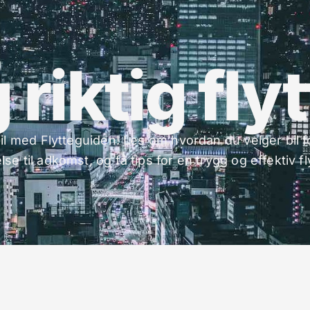
 riktig flyt
ebil med Flytteguiden! Les om hvordan du velger bil for
lse til adkomst, og få tips for en trygg og effektiv fl