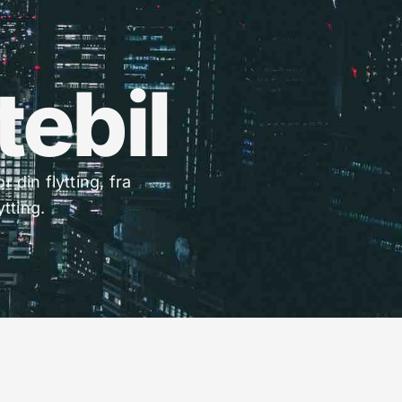
tebil
 din flytting, fra
ytting.