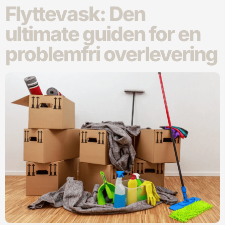
Flyttevask: Den
ultimate guiden for en
problemfri overlevering